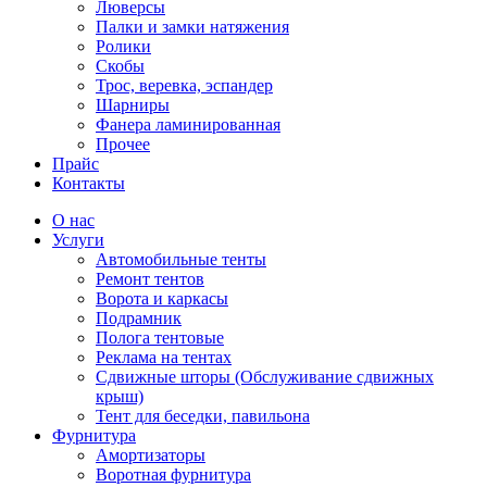
Люверсы
Палки и замки натяжения
Ролики
Скобы
Трос, веревка, эспандер
Шарниры
Фанера ламинированная
Прочее
Прайс
Контакты
О нас
Услуги
Автомобильные тенты
Ремонт тентов
Ворота и каркасы
Подрамник
Полога тентовые
Реклама на тентах
Сдвижные шторы (Обслуживание сдвижных
крыш)
Тент для беседки, павильона
Фурнитура
Амортизаторы
Воротная фурнитура