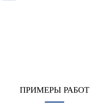
15 лет
1 год
на рынке
гарантия
Нал. / безнал.
Качественные
расчет
материалы
ПРИМЕРЫ
РАБОТ